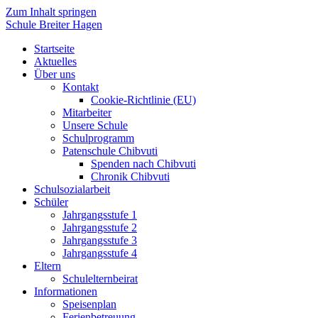
Zum Inhalt springen
Schule Breiter Hagen
Startseite
Aktuelles
Über uns
Kontakt
Cookie-Richtlinie (EU)
Mitarbeiter
Unsere Schule
Schulprogramm
Patenschule Chibvuti
Spenden nach Chibvuti
Chronik Chibvuti
Schulsozialarbeit
Schüler
Jahrgangsstufe 1
Jahrgangsstufe 2
Jahrgangsstufe 3
Jahrgangsstufe 4
Eltern
Schulelternbeirat
Informationen
Speisenplan
Ferienbetreuung