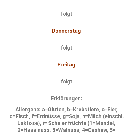
folgt
Donnerstag
folgt
Freitag
folgt
Erklärungen:
Allergene: a=Gluten, b=Krebstiere, c=Eier,
d=Fisch, f=Erdnüsse, g=Soja, h=Milch (einschl.
Laktose), i= Schalenfrüchte (1=Mandel,
2=Haselnuss, 3=Walnuss, 4=Cashew, 5=