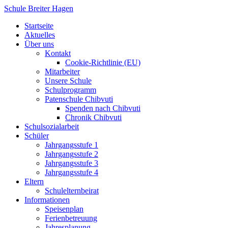
Zum
Schule Breiter Hagen
Inhalt
Startseite
springen
Aktuelles
Über uns
Kontakt
Cookie-Richtlinie (EU)
Mitarbeiter
Unsere Schule
Schulprogramm
Patenschule Chibvuti
Spenden nach Chibvuti
Chronik Chibvuti
Schulsozialarbeit
Schüler
Jahrgangsstufe 1
Jahrgangsstufe 2
Jahrgangsstufe 3
Jahrgangsstufe 4
Eltern
Schulelternbeirat
Informationen
Speisenplan
Ferienbetreuung
Jahresplanung