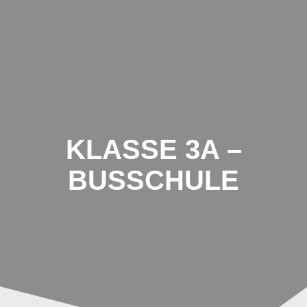
Schule
Zum
Inhalt
Breiter
springen
Hagen
KLASSE 3A –
BUSSCHULE