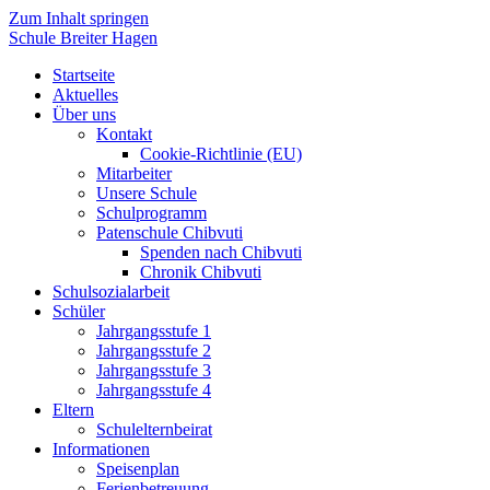
Zum Inhalt springen
Schule Breiter Hagen
Startseite
Aktuelles
Über uns
Kontakt
Cookie-Richtlinie (EU)
Mitarbeiter
Unsere Schule
Schulprogramm
Patenschule Chibvuti
Spenden nach Chibvuti
Chronik Chibvuti
Schulsozialarbeit
Schüler
Jahrgangsstufe 1
Jahrgangsstufe 2
Jahrgangsstufe 3
Jahrgangsstufe 4
Eltern
Schulelternbeirat
Informationen
Speisenplan
Ferienbetreuung