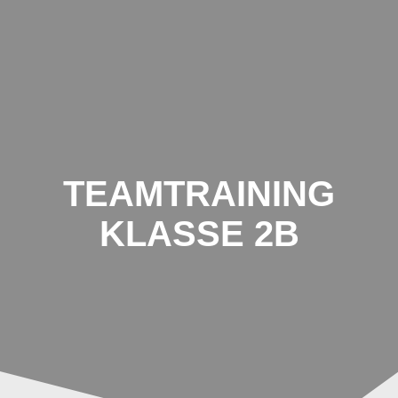
Schule
Zum
Inhalt
Breiter
springen
Hagen
TEAMTRAINING
KLASSE 2B