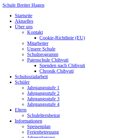
Zum
Schule Breiter Hagen
Inhalt
Startseite
springen
Aktuelles
Über uns
Kontakt
Cookie-Richtlinie (EU)
Mitarbeiter
Unsere Schule
Schulprogramm
Patenschule Chibvuti
Spenden nach Chibvuti
Chronik Chibvuti
Schulsozialarbeit
Schüler
Jahrgangsstufe 1
Jahrgangsstufe 2
Jahrgangsstufe 3
Jahrgangsstufe 4
Eltern
Schulelternbeirat
Informationen
Speisenplan
Ferienbetreuung
Jahresplanung