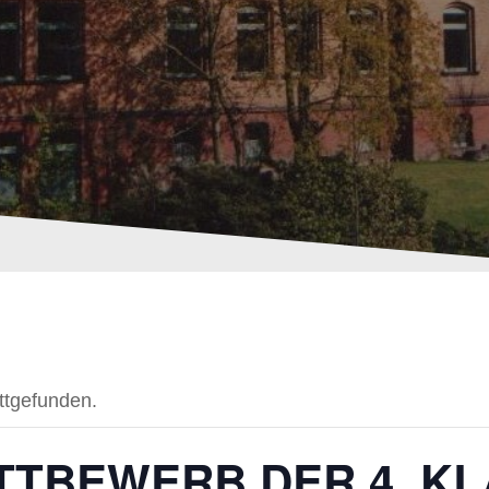
attgefunden.
TBEWERB DER 4. KL