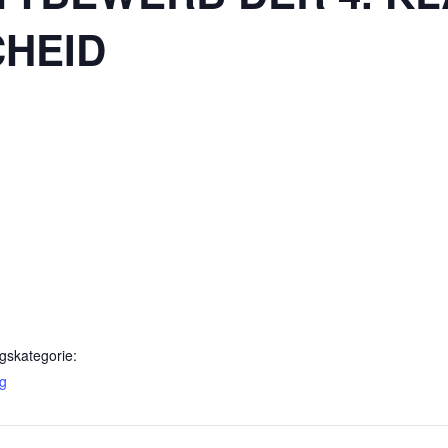
HEID
gskategorie:
ng