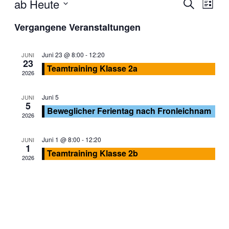
ab Heute
Veranstal
Veran
Suche
Liste
Ansic
Suche
Datum
Navig
Vergangene Veranstaltungen
wählen.
und
Ansichten
Juni 23 @ 8:00
-
12:20
JUNI
Navigati
23
Teamtraining Klasse 2a
2026
Juni 5
JUNI
5
Beweglicher Ferientag nach Fronleichnam
2026
Juni 1 @ 8:00
-
12:20
JUNI
1
Teamtraining Klasse 2b
2026