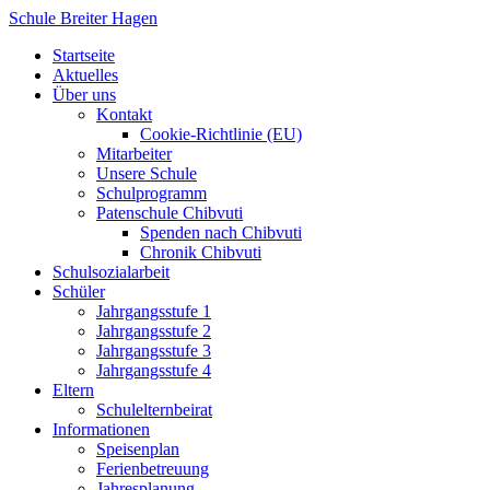
Zum
Schule Breiter Hagen
Inhalt
Startseite
springen
Aktuelles
Über uns
Kontakt
Cookie-Richtlinie (EU)
Mitarbeiter
Unsere Schule
Schulprogramm
Patenschule Chibvuti
Spenden nach Chibvuti
Chronik Chibvuti
Schulsozialarbeit
Schüler
Jahrgangsstufe 1
Jahrgangsstufe 2
Jahrgangsstufe 3
Jahrgangsstufe 4
Eltern
Schulelternbeirat
Informationen
Speisenplan
Ferienbetreuung
Jahresplanung