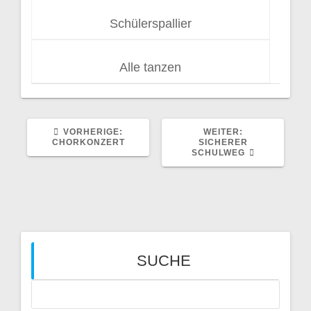
Schülerspallier
Alle tanzen
VORHERIGER
NÄCHSTER
VORHERIGE:
WEITER:
BEITRAG:
BEITRAG:
CHORKONZERT
SICHERER
SCHULWEG
SUCHE
Suchen
nach: