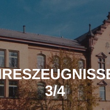
STARTSEITE
AKTUELLES
Ü
SCHÜL
RESZEUGNISS
3/4