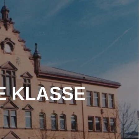
BER UNS
SCHULSOZIALARBEIT
ER
ELTERN
INFORMATIONEN
E KLASSE